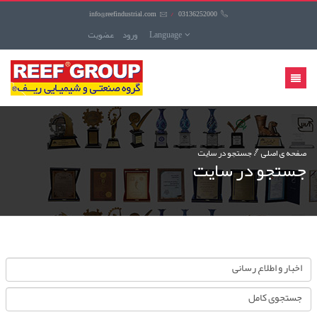
info@reefindustrial.com
/
03136252000
Language
ورود
عضويت
منوی
کاربری
صفحه ی اصلی
جستجو در سایت
جستجو در سایت