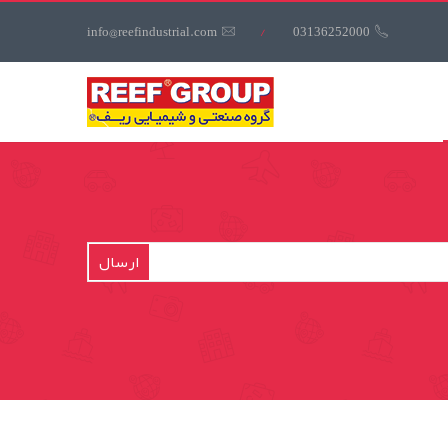
کاربری
info@reefindustrial.com
/
03136252000
منوی
کاربری
ارسال