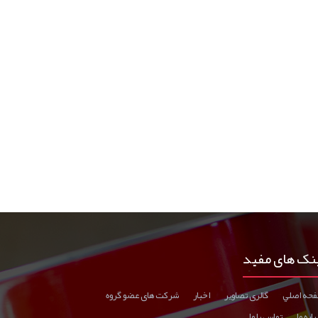
نک های مفید
حه اصلي
گالری تصاوير
اخبار
شرکت های عضو گروه
اره ما
تماس با ما