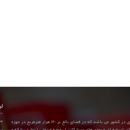
لی
صف
گروه صنعتی و شیمیایی ریف از بزرگترین مجموعه های تولیدی در کشور می باشد که در فضای بالغ بر 120 هزار مترمربع در حوزه
 های شیشه ای و پودر های سیلیکات ) ، حوزه صنعتی ( تولید بشکه و
درب