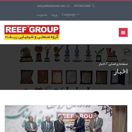
info@reefindustrial.com
/
03136252000
Language
ورود
عضويت
منوی
کاربری
صفحه ی اصلی
اخبار
اخبار