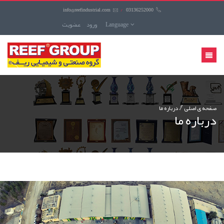
info@reefindustrial.com
/
03136252000
Language
ورود
عضويت
منوی
کاربری
صفحه ی اصلی
درباره ما
درباره ما