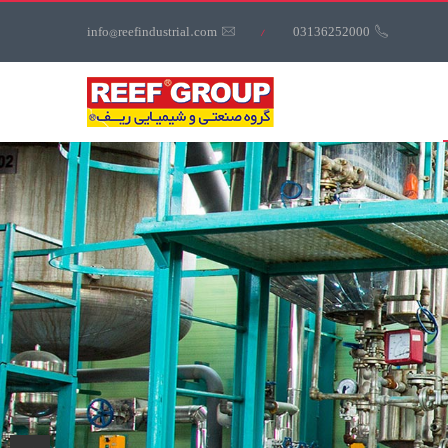
کاربری
info@reefindustrial.com
/
03136252000
منوی
کاربری
گروه
صنعتي
و
شيميايي
ريف