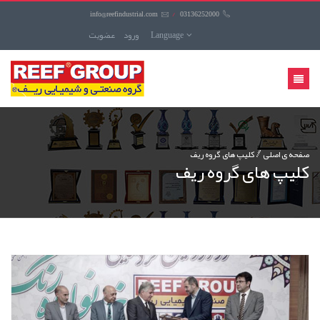
info@reefindustrial.com
/
03136252000
Language
ورود
عضويت
منوی
کاربری
صفحه ی اصلی
کليپ های گروه ریف
کليپ های گروه ریف