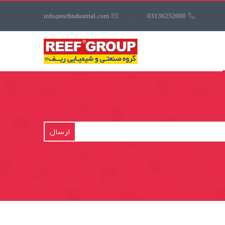
کاربری
info@reefindustrial.com
/
03136252000
منوی
کاربری
ارسال