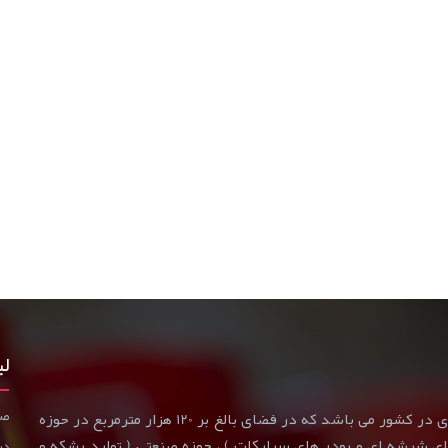
لی
صف
گروه صنعتی و شیمیایی ریف از بزرگترین مجموعه های تولیدی در کشور می باشد که در فضای بالغ بر 120 هزار مترمربع در حوزه
 های شیشه ای و پودر های سیلیکات ) ، حوزه صنعتی ( تولید بشکه و
درب