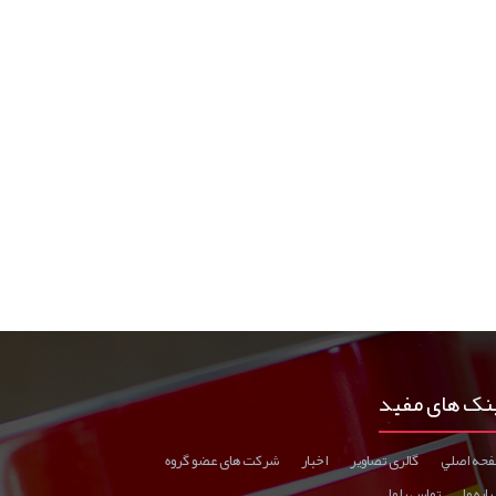
نک های مفید
حه اصلي
گالری تصاوير
اخبار
شرکت های عضو گروه
اره ما
تماس با ما