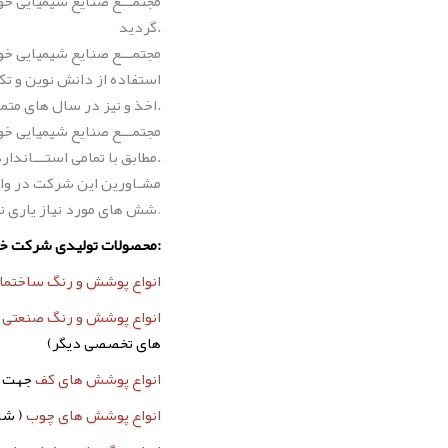
مجتمـــع صنایع شیمیایی خ
گردید.
استفاده از دانش نوین و تکن
اخذ و نیز در سال های متمادی به عنوان واحد نمونه برگزیده شده است.
مجتمـــع صنایع شیمیایی خود
مطابق با تمامی استـــاندارد های جهـــانی تولید و عرضه نماید.
مشـاورین این شرک
ت در وا
.
شش های مورد نیاز یاری نم
محصولات تولیدی شرکت خودرنگ:
انواع پوشش و رنگ ساختما
انواع پوشش و رنگ صنعتی
(
های تخصصی دیگر)
انواع پوشش های کف
جهت ا
انواع پوشش های چوب
( شا