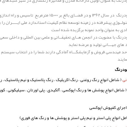
ودرنگ به عنوان اولین کارخانه مدرن و مکانیزه رنگسازی در شهر گنبدهای 
مجتمـــع صنایع شیمیایی خودرنگ در سال ۱۳۶۲ و در فضــای بالغ بر ۰۰۰
ولــوژی پیشرفته در زمینه توسعه نظام کیفیت؛استاندارد ملی ایـــــران را 
رنگ با عضویت در انجمن هــای تحقیقــاتی و علمی بین المللی و داخلی سعی د
حد مهندسی فروش و آزمایشگـــاه آمادگی دارند شما را در انتخاب سیستم 
ایند
نی
( شامل انواع رنگ روغنی ، رنگ اکریلیک ، رنگ پلاستیک و نیم پلاستیک ، روغ
 شامل انواع پوشش ها و رنگ اپوکسی ، آلکیدی ، پلی اورتان ، سیلیکونی ، ک
جرای کفپوش اپوکسی
مل انواع پلی استر و نیم پلی استر و پوشش ها و رنگ های فوری)