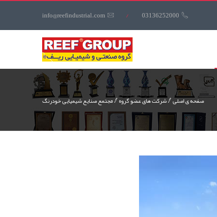
کاربری
info@reefindustrial.com
/
03136252000
منوی
کاربری
صفحه ی اصلی
شرکت های عضو گروه
مجتمع صنایع شیمیایی خودرنگ