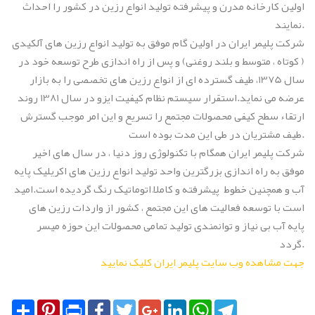
اولین کارخانه مدرن و پیشرفته تولید انواع رزین در کشور را احداث
نمایند.
شرکت پلیمر ایران در اولین گام موفق به تولید انواع رزین های آلکیدی
( کوتاه ، متوسط و بلند روغنی) و پس از راه اندازی طرح توسعه خود در
سال 1375، طیف گسترده ای از انواع رزین های تخصصی را به بازار
عرضه می نماید.استقرار سیستم نظام کیفیت ایزو در سال 1381 روند
ارتقاء سطح کیفی محصولات مجتمع را تسریع و این امر موجب گسترش
طیف مشتریان در طی این مدت بوده است.
شرکت پلیمر ایران همگام با تکنولوژی روز دنیا ، در سال های اخیر
موفق به راه اندازی بزرگترین واحد تولید انواع رزین های اکریلیک پایه
آب و همچنین خطوط پیشرفته و کاملاً اتوماتیک رنگ گردیده است.امید
است با توسعه فعالیت های این مجتمع ، کشور از واردات رزین های
پایه آب بی نیاز و توانمندی تولید تمامی محصولات این حوزه میسر
گردد.
جهت مشاهده وب سایت پلیمر ایران کلیک نمایید
Share
Pinterest
Print
Facebook
Twitter
Google+
LinkedIn
WhatsApp
Telegram