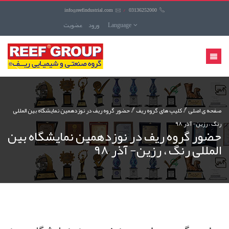
info@reefindustrial.com
/
03136252000
Language
ورود
عضويت
منوی
کاربری
صفحه ی اصلی
کليپ های گروه ریف
حضور گروه ریف در نوزدهمین نمایشگاه بین المللی
رنگ ، رزین- آذر 98
حضور گروه ریف در نوزدهمین نمایشگاه بین
المللی رنگ ، رزین- آذر 98