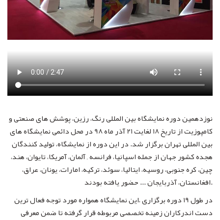
نوزدهمین دوره نمایشگاه بین المللی رنگ، رزین، پوشش های صنعتی و
کامپوزیت از تاریخ 18 لغایت 21 آذر ماه 98 در محل دائمی نمایشگاه های
بین المللی تهران برگزار شد. در این دوره از نمایشگاه، تولید کنندگان
هجده کشور جهان از جمله اسپانیا، فرانسه ‏, آلمان، آمریکا، تایوان، هند،
چین، کره جنوبی، روسیه، ایتالیا، سوئد، ترکیه، امارات، یونان، عراق،
افغانستان، آذربایجان ... حضور یافته بودند.
در طول 19 دوره برگزاری ،این نمایشگاه همواره مورد توجه فعال ترین
دست اندرکاران زمینه تخصصی مربوطه قرار گرفته تا ضمن معرفی