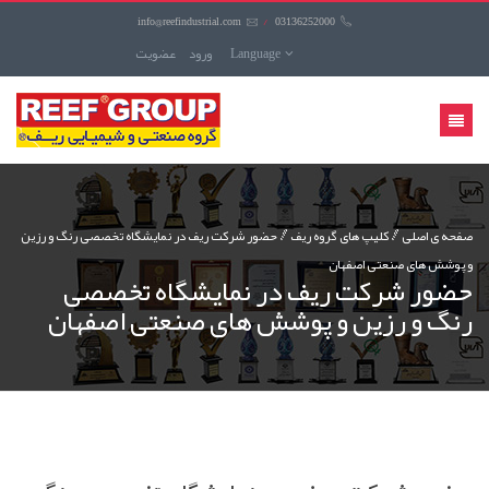
info@reefindustrial.com
/
03136252000
Language
ورود
عضويت
منوی
کاربری
صفحه ی اصلی
کليپ های گروه ریف
حضور شرکت ریف در نمایشگاه تخصصی رنگ و رزین
و پوشش های صنعتی اصفهان
حضور شرکت ریف در نمایشگاه تخصصی
رنگ و رزین و پوشش های صنعتی اصفهان