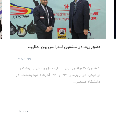
حضور ریف در ششمین کنفرانس بین المللی...
1398/9/24
ششمین کنفرانس بین المللی حمل و نقل و پوششهای
ترافیکی در روزهای 23 و 24 آذرماه نودوهشت در
دانشگاه صنعتی...
ادامه مطلب