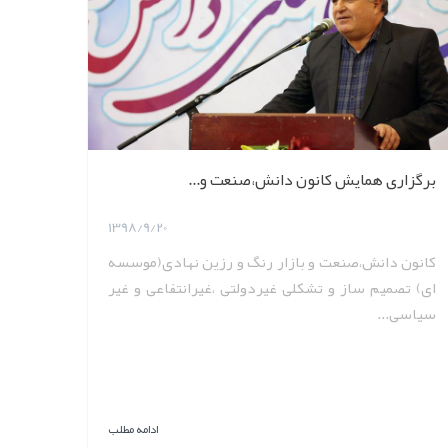
برگزاری همایش کانون دانش،صنعت و...
1398/9/20
کانون دانش،صنعت و بازار رنگ و رزین نهادی(موسسه
ای) تصمیم ساز و تشکلی غیردولتی ،غیرانتفاعی و غیر
سیاسی...
ادامه مطلب