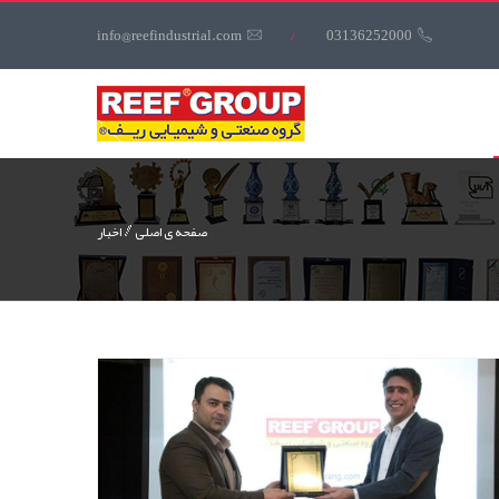
کاربری
info@reefindustrial.com
/
03136252000
منوی
کاربری
صفحه ی اصلی
اخبار