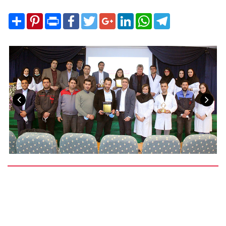
Share
Pinterest
Print
Facebook
Twitter
Google+
LinkedIn
WhatsApp
Telegram