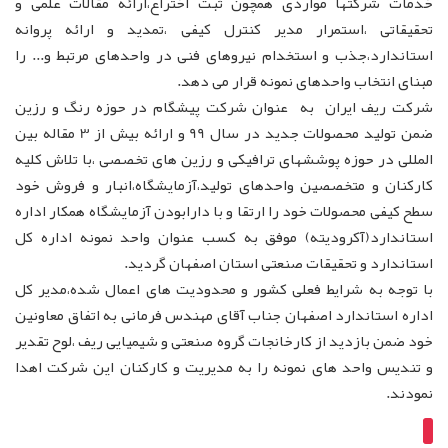
خدمات شرکتها مواردی همچون ثبت اختراع،ارائه مقالات علمی و
تحقیقاتی ،استمرار مدیر کنترل کیفی ،تمدید و ارائه پروانه
استاندارد،جذب و استخدام نیروهای فنی در واحدهای مرتبط و... را
مبنای انتخاب واحدهای نمونه قرار می دهد.
شرکت ریف ایران به عنوان شرکت پیشگام در حوزه رنگ و رزین
ضمن تولید محصولات جدید در سال 99 و ارائه بیش از 3 مقاله بین
المللی در حوزه پوششهای ترافیکی و رزین های تخصصی ،با تلاش کلیه
کارکنان و متخصصین واحدهای تولید،آزمایشگاه،انبار و فروش خود
سطح کیفی محصولات خود را ارتقا و با دارابودن آزمایشگاه همکار اداره
استاندارد(آکرودیته) موفق به کسب عنوان واحد نمونه اداره کل
استاندارد و تحقیقات صنعتی استان اصفهان گردید.
با توجه به شرایط فعلی کشور و محدودیت های اعمال شده،مدیر کل
اداره استاندارد اصفهان جناب آقای مهندس فرمانی به اتفاق معاونین
خود ضمن بازدید از کارخانجات گروه صنعتی و شیمیایی ریف ،لوح تقدیر
و تندیس واحد های نمونه را به مدیریت و کارکنان این شرکت اهدا
نمودند.