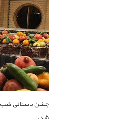
جشن باستانی شب یل
شد.