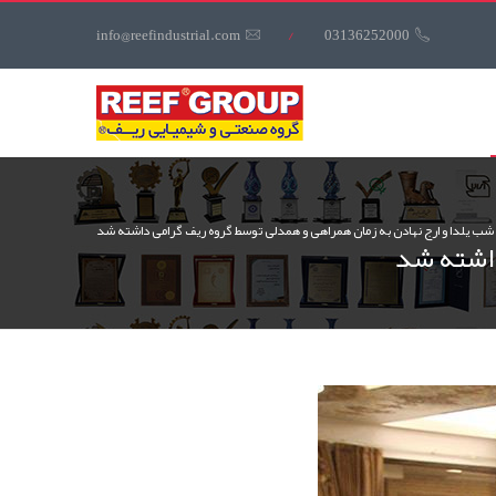
کاربری
info@reefindustrial.com
/
03136252000
منوی
کاربری