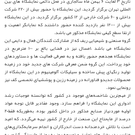
تاریخ 3 لغایت 6 بهمن ماه سالجاری در محل دائمی نمایشگاه های بین
المللی تهران برگزار گردید. این نمایشگاه با حضور بیش از 220 شرکت
داخلی و 60 شرکت خارجی از 12 کشور برگزار گردید. در این نمایشگاه
بیش از 12000 نفر بازدید کننده حضور داشتند که نمایانگر اهمیت و
ارتقا سطح کیفی نمایشگاه مذکور می باشد.
گروه صنعتی و شیمیایی ریف که از مشارکت کنندگان فعال و دایمی این
نمایشگاه می باشد ،امسال نیز در فضایی بالغ بر 100 مترمربع در
نمایشگاه هجدهم حضور یافته و به معرفی فعالیت ها و دستاوردهای
خود پرداخت. این گروه ضمن معرفی شرکت های جدید خود در زمینه
تولید رنگهای پیش ساخته و سیلیکات آلومینیوم در این نمایشگاه از
محصولات جدیدو فناورانه در زمینه رزین و پوششهای تخصصی کف نیز
رونمایی نمود.
از مهم‌ترین شاخصه‌های موجود در کشور که توانسته موجبات رشد
ادواری این نمایشگاه را فراهم سازد، وجود مقادیر قابل توجه مواد
اولیه موردنیاز صنایع مذکور در داخل کشور بوده، به‌طوریکه فقط۲۰
درصد از مایحتاج این صنعت از خارج از کشور تهیه می‌‌گردد، که امید
است با تلاش خردمندانه دست اندرکاران و انجام سرمایه‌گذاری‌های
مناسب در بخش‌های تحقیق و توسعه روز به روز از وابستگی کشور به