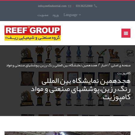
info@reefindustrial.com
/
03136252000
Language
ورود
عضويت
منوی
کاربری
صفحه ی اصلی
اخبار
هجدهمین نمایشگاه بین المللی رنگ،رزین،پوششهای صنعتی و مواد
کامپوزیت
هجدهمین نمایشگاه بین المللی
رنگ،رزین،پوششهای صنعتی و مواد
کامپوزیت