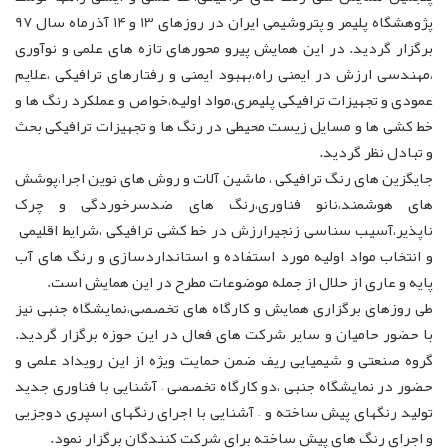
پژوهشگاه پلیمر و پتروشیمی ایران در روزهای 13 و 14 آذرماه سال 97
برگزار گردید. در این همایش پیرو محورهای تازه های علمی و نوآوری
،مهندسی ارزش در ایمنی راه،بهبود ایمنی و رفتارهای ترافیکی ،علایم
عمودی و تجهیزات ترافیکی پلیمری،مواد اولیه،خواص و عملکرد رنگ ها و
خط کشی ها و مسایل زیست محیطی در رنگ ها و تجهیزات ترافیکی بحث
و تبادل نظر گردید.
جایگزین های رنگ ترافیکی ، ماشین آلات و روش های نوین اجرا،پوشش
های هوشمند،نانو فناوری،رنگ های ضدسرخوردگی و چرک
ناپذیر،آسیب سناسی زنجیرارزش در خط کشی ترافیکی ،شرایط اقلیمی
و انتخاب مواد اولیه مورد استفاده و استانداردسازی و رنگ های آب
پایه و عاری از حلال از جمله موضوعات مطرح در این همایش است.
طی روزهای برگزاری همایش و کارگاه های تخصصی،نمایشگاه جنبی نیز
با حضور حامیان و سایر شرکت های فعال در این حوزه برگزار گردید.
گروه صنعتی و شیمیایی ریف ضمن حمایت ویژه از این رویداد علمی و
حضور در نمایشگاه جنبی ،دو کارگاه تخصصی – آشنایی با فناوری جدید
تولید رنگهای پیش ساخته و – آشنایی با اجرای رنگهای اسپری دوجزیی
و اجرای رنگ های پیش ساخته برای شرکت کنندگان برگزار نمود.