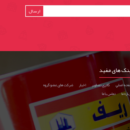
ارسال
نک های مفید
حه اصلي
گالری تصاوير
اخبار
شرکت های عضو گروه
اره ما
تماس با ما