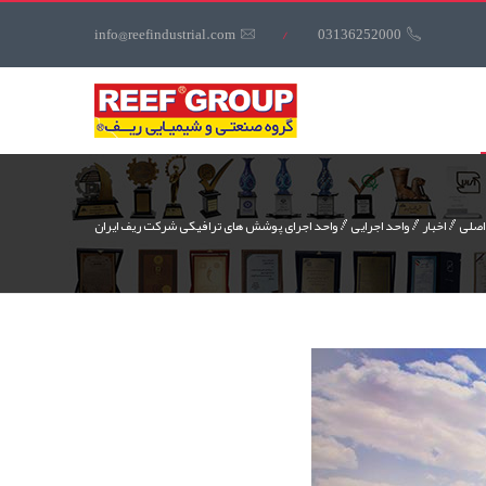
کاربری
info@reefindustrial.com
/
03136252000
منوی
کاربری
اصلی
اخبار
واحد اجرایی
واحد اجرای پوشش های ترافیکی شرکت ریف ایران