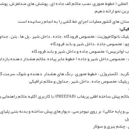
ین المللی ( خطوط محوری، نصب علائم کف جاده ای ، پوشش های ضدلغزش، 
ترین نحو ارائه دهیم.
ستان های کشورعملیات اجرای خط کشی را به انجام رسانیده است
فیکی
:
ک نانوکامپوزیت : مخصوص فرودگاه ، جاده ، داخل شهر ، پل ها ، بتن ، جداول
وچو : مخصوص جاده ، داخل شهر و باند فرودگاه
آب (واتربیس): مخصوص جاده و داخل شهر و باند فرودگاه
: مخصوص داخل شهر و جاده ( خطوط عابر پیاده ،علائم هشدار دهنده،بازدار
 اسکرید – اکستروژن : خطوط محوری ، رنگ های هشدار دهنده و شوک، سرعت گی
یلیک: مخصوص جاده ، داخل شهر ، جداول و علائم ترافیکی
: اجرای علائم پیش ساخته علائم پیش ساخته افقی پریفاب (PREEFAB) با کارب
بی و پایه حلالی): بر روی نیوجرسی ، دیوارهای پیش ساخته و بدنه بتنی پلهای 
ل
، چشم ببری و سولار