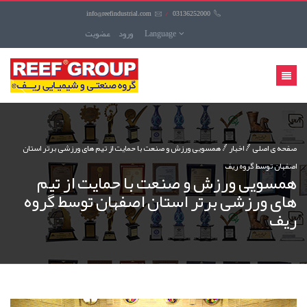
info@reefindustrial.com
/
03136252000
Language
ورود
عضويت
منوی
کاربری
صفحه ی اصلی
اخبار
همسویی ورزش و صنعت با حمایت از تیم های ورزشی برتر استان
اصفهان توسط گروه ریف
همسویی ورزش و صنعت با حمایت از تیم
های ورزشی برتر استان اصفهان توسط گروه
ریف