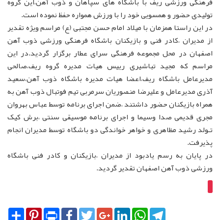
فرهنگی ورزشی ریف با باشگاه های سپاهان و ذوب آهن،این گروه
تولیدی حضور و همسویی خود را با ورزش همواره حفظ نموده است.
در این راستا همزمان با میلاد امام حسن مجتبی (ع) مراسم ویژه تقدیر
از مدیران ،کادر فنی و بازیکنان باشگاه فرهنگی ورزشی ذوب آهن
اصفهان در محل مجموعه فرهنگی سرای عطار برگزار گردید.در این
مراسم که مجید تباشیری رییس هیات مدیره گروه ریف،صالحی
مدیرعامل باشگاه ریف،اعضا هیات مدیره باشگاه ذوب آهن،سعید
آذری مدیرعامل و علیرضا منصوریان سرمربی تیم فوتبال ذوب آهن به
همراه بازیکنان حضور داشتند ،ضمن اجرای برنامه توسط عباس بهروان
مجری قدیمی صدا وسیما و اجرای برنامه موسیقی سنتی ،برش کیک
تـولد رشید مظاهری و خواهر خواندگی دو باشگاه توسط مدیران انجام
پذیرفت.
در پایان به رسم یادبود از مدیران ،بازیکنان و کادر فنی باشگاه
ورزشی ذوب آهن اصفهان تقدیر گردید.
Share
Pinterest
Print
Facebook
Twitter
Google+
LinkedIn
WhatsApp
Telegram