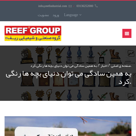
info@reefindustrial.com
/
03136252000
Language
ورود
عضويت
منوی
کاربری
به همین سادگی می توان دنیای بچه ها رنگی کرد.
صفحه ی اصلی
اخبار
به همین سادگی می توان دنیای بچه ها رنگی
کرد.